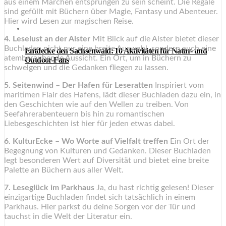
aus einem Märchen entsprungen zu sein scheint. Die Regale
sind gefüllt mit Büchern über Magie, Fantasy und Abenteuer.
Hier wird Lesen zur magischen Reise.
4. Leselust an der Alster
Mit Blick auf die Alster bietet dieser
Buchladen nicht nur eine breite Auswahl, sondern auch eine
Entdecke den Sachsenwald: 10 Aktivitäten für Natur- und
atemberaubende Aussicht. Ein Ort, um in Büchern zu
Outdoor-Fans
schwelgen und die Gedanken fliegen zu lassen.
5. Seitenwind – Der Hafen für Leseratten
Inspiriert vom
maritimen Flair des Hafens, lädt dieser Buchladen dazu ein, in
den Geschichten wie auf den Wellen zu treiben. Von
Seefahrerabenteuern bis hin zu romantischen
Liebesgeschichten ist hier für jeden etwas dabei.
6. KulturEcke – Wo Worte auf Vielfalt treffen
Ein Ort der
Begegnung von Kulturen und Gedanken. Dieser Buchladen
legt besonderen Wert auf Diversität und bietet eine breite
Palette an Büchern aus aller Welt.
7. Leseglück im Parkhaus
Ja, du hast richtig gelesen! Dieser
einzigartige Buchladen findet sich tatsächlich in einem
Parkhaus. Hier parkst du deine Sorgen vor der Tür und
tauchst in die Welt der Literatur ein.