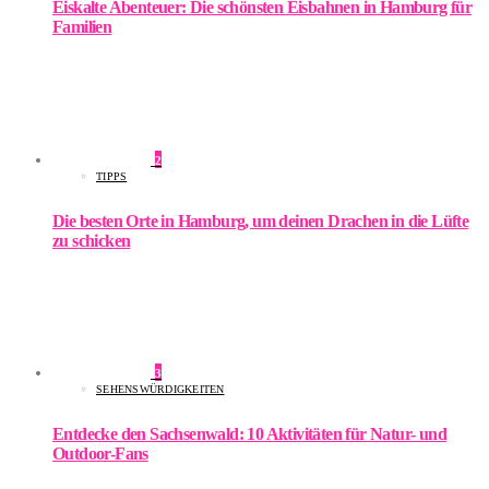
Eiskalte Abenteuer: Die schönsten Eisbahnen in Hamburg für
Familien
2
TIPPS
Die besten Orte in Hamburg, um deinen Drachen in die Lüfte
zu schicken
3
SEHENSWÜRDIGKEITEN
Entdecke den Sachsenwald: 10 Aktivitäten für Natur- und
Outdoor-Fans