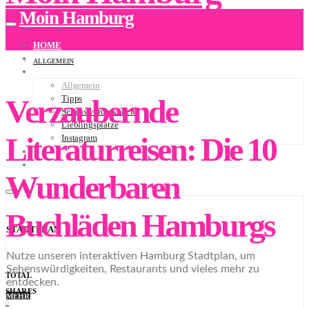
Moin Hamburg
HOME
ÜBER UNS
ALLGEMEIN
BLOG
Allgemein
Verzaubernde
Tipps
Sehenswürdigkeiten
Lieblingsplätze
Literaturreisen: Die 10
Instagram
NEWSLETTER
STADTPLAN
Wunderbaren
Buchläden Hamburgs
STADTPLAN
Nutze unseren interaktiven Hamburg Stadtplan, um
Sehenswürdigkeiten, Restaurants und vieles mehr zu
TOTAL
entdecken.
0
SHARES
MEHR
0