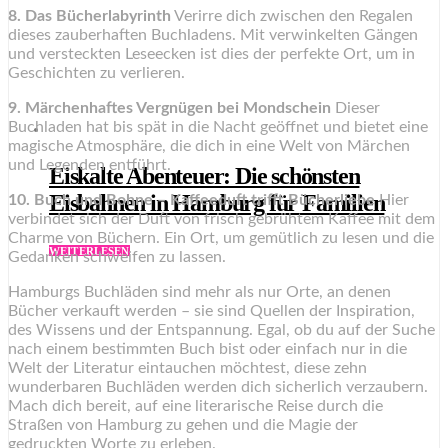
8. Das Bücherlabyrinth
Verirre dich zwischen den Regalen
dieses zauberhaften Buchladens. Mit verwinkelten Gängen
und versteckten Leseecken ist dies der perfekte Ort, um in
Geschichten zu verlieren.
9. Märchenhaftes Vergnügen bei Mondschein
Dieser
Buchladen hat bis spät in die Nacht geöffnet und bietet eine
magische Atmosphäre, die dich in eine Welt von Märchen
und Legenden entführt.
Eiskalte Abenteuer: Die schönsten
Eisbahnen in Hamburg für Familien
10. Buch und Bohne – Kaffeeduft trifft Bücherliebe
Hier
verbindet sich der Duft von frisch gebrühtem Kaffee mit dem
Charme von Büchern. Ein Ort, um gemütlich zu lesen und die
WEITERLESEN
Gedanken schweifen zu lassen.
Hamburgs Buchläden sind mehr als nur Orte, an denen
Bücher verkauft werden – sie sind Quellen der Inspiration,
des Wissens und der Entspannung. Egal, ob du auf der Suche
nach einem bestimmten Buch bist oder einfach nur in die
Welt der Literatur eintauchen möchtest, diese zehn
wunderbaren Buchläden werden dich sicherlich verzaubern.
Mach dich bereit, auf eine literarische Reise durch die
Straßen von Hamburg zu gehen und die Magie der
gedruckten Worte zu erleben.