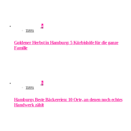
4
TIPPS
Goldener Herbst in Hamburg: 5 Kürbishöfe für die ganze
Familie
5
TIPPS
Hamburgs Beste Bäckereien: 10 Orte, an denen noch echtes
Handwerk zählt