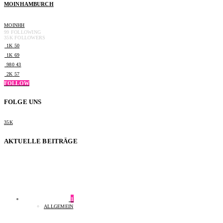
MOINHAMBURCH
MOINHH
99
FOLLOWING
35K
FOLLOWERS
1K
50
1K
69
980
43
2K
57
FOLLOW
FOLGE UNS
35K
AKTUELLE BEITRÄGE
1
ALLGEMEIN