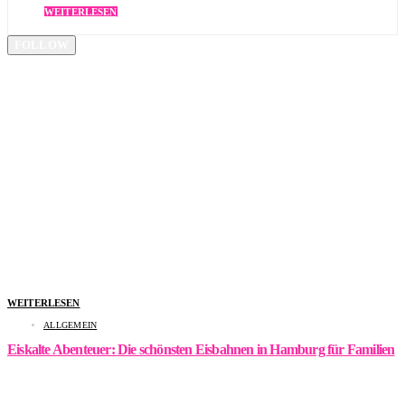
WEITERLESEN
FOLLOW
WEITERLESEN
ALLGEMEIN
Eiskalte Abenteuer: Die schönsten Eisbahnen in Hamburg für Familien