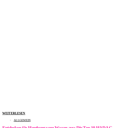
WEITERLESEN
ALLGEMEIN
Entdecken Sie Hamburg vom Wasser aus: Die Top 10 HADAG