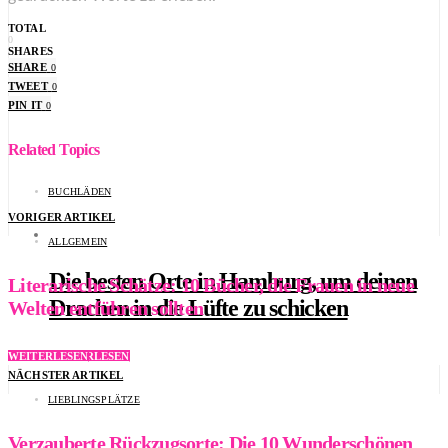
TOTAL
0
SHARES
SHARE
0
TWEET
0
PIN IT
0
Related Topics
BUCHLÄDEN
VORIGER ARTIKEL
ALLGEMEIN
Die besten Orte in Hamburg, um deinen
Literarische Schätze: 10 Bücher, die Frauen in neue
Drachen in die Lüfte zu schicken
Welten entführen sollten
WEITERLESEN
WEITERLESEN
NÄCHSTER ARTIKEL
LIEBLINGSPLÄTZE
Verzauberte Rückzugsorte: Die 10 Wunderschönen