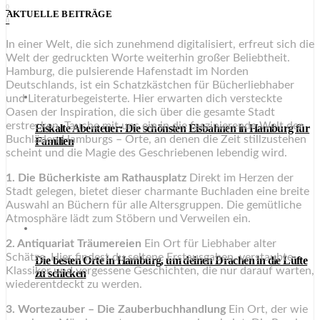
0
AKTUELLE BEITRÄGE
0
In einer Welt, die sich zunehmend digitalisiert, erfreut sich die
Welt der gedruckten Worte weiterhin großer Beliebtheit.
Hamburg, die pulsierende Hafenstadt im Norden
Deutschlands, ist ein Schatzkästchen für Bücherliebhaber
und Literaturbegeisterte. Hier erwarten dich versteckte
Oasen der Inspiration, die sich über die gesamte Stadt
erstrecken. Tauche mit uns ein in die faszinierende Welt der
Eiskalte Abenteuer: Die schönsten Eisbahnen in Hamburg für
Buchläden Hamburgs – Orte, an denen die Zeit stillzustehen
Familien
scheint und die Magie des Geschriebenen lebendig wird.
1. Die Bücherkiste am Rathausplatz
Direkt im Herzen der
Stadt gelegen, bietet dieser charmante Buchladen eine breite
Auswahl an Büchern für alle Altersgruppen. Die gemütliche
Atmosphäre lädt zum Stöbern und Verweilen ein.
2. Antiquariat Träumereien
Ein Ort für Liebhaber alter
Schätze. Hier findest du seltene Erstausgaben, verstaubte
Die besten Orte in Hamburg, um deinen Drachen in die Lüfte
Klassiker und vergessene Geschichten, die nur darauf warten,
zu schicken
wiederentdeckt zu werden.
3. Wortezauber – Die Zauberbuchhandlung
Ein Ort, der wie