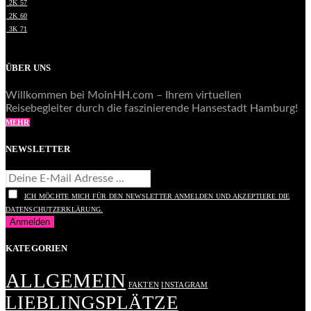
2K
57
2K
60
3K
71
ÜBER UNS
Willkommen bei MoinHH.com – Ihrem virtuellen
Reisebegleiter durch die faszinierende Hansestadt Hamburg!
MEHR
NEWSLETTER
ICH MÖCHTE MICH FÜR DEN NEWSLETTER ANMELDEN UND AKZEPTIERE DIE
DATENSCHUTZERKLÄRUNG.
KATEGORIEN
ALLGEMEIN
FAKTEN
INSTAGRAM
LIEBLINGSPLÄTZE