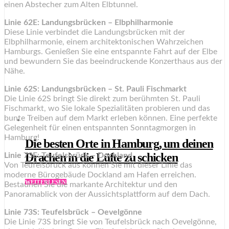
einen Abstecher zum Alten Elbtunnel.
Linie 62E: Landungsbrücken – Elbphilharmonie
Diese Linie verbindet die Landungsbrücken mit der
Elbphilharmonie, einem architektonischen Wahrzeichen
Hamburgs. Genießen Sie eine entspannte Fahrt auf der Elbe
und bewundern Sie das beeindruckende Konzerthaus aus der
Nähe.
Linie 62S: Landungsbrücken – St. Pauli Fischmarkt
Die Linie 62S bringt Sie direkt zum berühmten St. Pauli
Fischmarkt, wo Sie lokale Spezialitäten probieren und das
bunte Treiben auf dem Markt erleben können. Eine perfekte
Gelegenheit für einen entspannten Sonntagmorgen in
Hamburg!
Die besten Orte in Hamburg, um deinen
Drachen in die Lüfte zu schicken
Linie 73E: Teufelsbrück – Dockland
Von Teufelsbrück aus können Sie mit dieser Linie das
moderne Bürogebäude Dockland am Hafen erreichen.
WEITERLESEN
Bestaunen Sie die markante Architektur und den
Panoramablick von der Aussichtsplattform auf dem Dach.
Linie 73S: Teufelsbrück – Oevelgönne
Die Linie 73S bringt Sie von Teufelsbrück nach Oevelgönne,