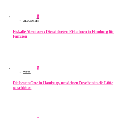
1
ALLGEMEIN
Eiskalte Abenteuer: Die schönsten Eisbahnen in Hamburg für
Familien
2
TIPPS
Die besten Orte in Hamburg, um deinen Drachen in die Lüfte
zu schicken