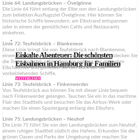
Linie 64: Landungsbrücken – Övelgönne
Die Linie 64 führt entlang der Elbe von den Landungsbrücken
zum beliebten Ausflugsziel Övelgönne. Hier können Sie
historische Schiffe bewundern, am Elbstrand entspannen
oder in einem der gemütlichen Cafés und Restaurants
einkehren.
Linie 72: Teufelsbrück – Blankenese
Diese Linie bringt Sie von Teufelsbrück nach Blankenese,
Eiskalte Abenteuer: Die schönsten
einem der charmantesten Stadtteile Hamburgs. Entdecken Sie
die Treppenviertel, schlendern Sie entlang der eleganten
Eisbahnen in Hamburg für Familien
Elbchaussee und genießen Sie den Blick auf die
vorbeiziehenden Schiffe.
WEITERLESEN
Linie 73: Teufelsbrück – Finkenwerder
Von Teufelsbrück aus können Sie mit dieser Linie bequem
nach Finkenwerder gelangen. Tauchen Sie ein in das maritime
Flair des Stadtteils und besuchen Sie das Airbus-Werk oder
machen Sie einen Spaziergang entlang des Elbufers.
Linie 75: Landungsbrücken – Neuhof
Die Linie 75 führt Sie von den Landungsbrücken zum Neuhof,
einem ruhigen Stadtteil südlich des Hafens. Erkunden Sie die
grünen Oasen und Parks der Umgebung oder machen Sie