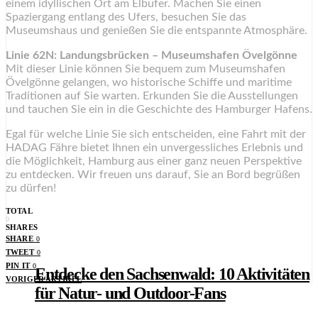
einem idyllischen Ort am Elbufer. Machen Sie einen
Spaziergang entlang des Ufers, besuchen Sie das
Museumshaus und genießen Sie die entspannte Atmosphäre.
Linie 62N: Landungsbrücken – Museumshafen Övelgönne
Mit dieser Linie können Sie bequem zum Museumshafen
Övelgönne gelangen, wo historische Schiffe und maritime
Traditionen auf Sie warten. Erkunden Sie die Ausstellungen
und tauchen Sie ein in die Geschichte des Hamburger Hafens.
Egal für welche Linie Sie sich entscheiden, eine Fahrt mit der
HADAG Fähre bietet Ihnen ein unvergessliches Erlebnis und
die Möglichkeit, Hamburg aus einer ganz neuen Perspektive
zu entdecken. Wir freuen uns darauf, Sie an Bord begrüßen
zu dürfen!
TOTAL
0
SHARES
SHARE
0
TWEET
0
PIN IT
0
Entdecke den Sachsenwald: 10 Aktivitäten
VORIGER ARTIKEL
für Natur- und Outdoor-Fans