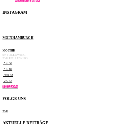
WEITERLESEN
INSTAGRAM
MOINHAMBURCH
MOINHH
99
FOLLOWING
35K
FOLLOWERS
1K
50
1K
69
980
43
2K
57
FOLLOW
FOLGE UNS
35K
AKTUELLE BEITRÄGE