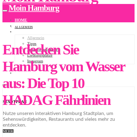
Moin Hamburg
HOME
ÜBER UNS
ALLGEMEIN
BLOG
Allgemein
Entdecken Sie
Tipps
Sehenswürdigkeiten
Lieblingsplätze
Hamburg vom Wasser
Instagram
NEWSLETTER
STADTPLAN
aus: Die Top 10
HADAG Fährlinien
STADTPLAN
Nutze unseren interaktiven Hamburg Stadtplan, um
Sehenswürdigkeiten, Restaurants und vieles mehr zu
entdecken.
MEHR