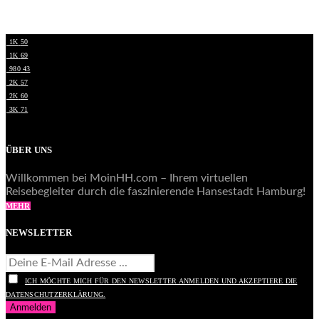
1K
50
1K
69
980
43
2K
57
2K
60
3K
71
ÜBER UNS
Willkommen bei MoinHH.com – Ihrem virtuellen
Reisebegleiter durch die faszinierende Hansestadt Hamburg!
MEHR
NEWSLETTER
ICH MÖCHTE MICH FÜR DEN NEWSLETTER ANMELDEN UND AKZEPTIERE DIE
DATENSCHUTZERKLÄRUNG.