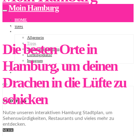
Moin Hamburg
HOME
ÜBER UNS
TIPPS
BLOG
Allgemein
Die besten Orte in
Tipps
Sehenswürdigkeiten
Lieblingsplätze
Hamburg, um deinen
Instagram
NEWSLETTER
STADTPLAN
Drachen in die Lüfte zu
schicken
STADTPLAN
Nutze unseren interaktiven Hamburg Stadtplan, um
Sehenswürdigkeiten, Restaurants und vieles mehr zu
entdecken.
MEHR