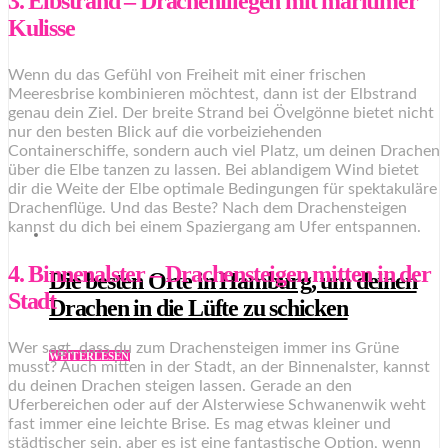
3. Elbstrand – Drachenfliegen mit maritimer
Kulisse
Wenn du das Gefühl von Freiheit mit einer frischen
Meeresbrise kombinieren möchtest, dann ist der Elbstrand
genau dein Ziel. Der breite Strand bei Övelgönne bietet nicht
nur den besten Blick auf die vorbeiziehenden
Containerschiffe, sondern auch viel Platz, um deinen Drachen
über die Elbe tanzen zu lassen. Bei ablandigem Wind bietet
dir die Weite der Elbe optimale Bedingungen für spektakuläre
Drachenflüge. Und das Beste? Nach dem Drachensteigen
kannst du dich bei einem Spaziergang am Ufer entspannen.
4. Binnenalster – Drachensteigen mitten in der
Die besten Orte in Hamburg, um deinen
Stadt
Drachen in die Lüfte zu schicken
Wer sagt, dass du zum Drachensteigen immer ins Grüne
WEITERLESEN
musst? Auch mitten in der Stadt, an der Binnenalster, kannst
du deinen Drachen steigen lassen. Gerade an den
Uferbereichen oder auf der Alsterwiese Schwanenwik weht
fast immer eine leichte Brise. Es mag etwas kleiner und
städtischer sein, aber es ist eine fantastische Option, wenn