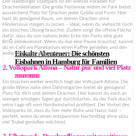
Der Hamburger Stadtpark ist ein wahres Paradies für
Drachenliebhaber. Die große Festwiese mitten im Park bietet
ausreichend Platz für Drachen jeder Größe und Form. Hier
hast du genügend Raum, um deinen Drachen ohne
Hindernisse steigen zu lassen – ideal, wenn du vielleicht noch
ein bisschen Übung brauchst. Zudem sorgt die offene Fläche
dafür, dass du von nahezu jeder Ecke des Parks eine gute
Brise abbekommst. Wenn du mal eine Pause brauchst, kannst
du im Café am Planetarium einen Kaffee genießen und den
Eiskalte Abenteuer: Die schönsten
anderen Drachenfliegern zuschauen.
Eisbahnen in Hamburg für Familien
2. Volkspark Altona – Natur pur und viel Platz
WEITERLESEN
Ein bisschen weiter westlich liegt der Volkspark Altona. Die
große Wiese nahe dem Dahliengarten bietet dir genügend
Platz für dich und deinen Drachen. Hier kannst du auch an
weniger windigen Tagen gut durchstarten, da der Park durch
seine Lage oft vom Nordwestwind profitiert. Der Vorteil des
Volksparks ist, dass du hier mehr Ruhe und Natur hast –
perfekt, wenn du einen entspannten Nachmittag ohne allzu
viel Trubel genießen möchtest.