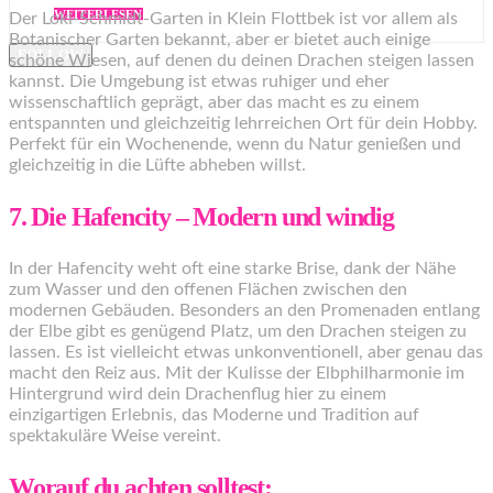
WEITERLESEN
Der Loki-Schmidt-Garten in Klein Flottbek ist vor allem als
Botanischer Garten bekannt, aber er bietet auch einige
FOLLOW
schöne Wiesen, auf denen du deinen Drachen steigen lassen
kannst. Die Umgebung ist etwas ruhiger und eher
wissenschaftlich geprägt, aber das macht es zu einem
entspannten und gleichzeitig lehrreichen Ort für dein Hobby.
Perfekt für ein Wochenende, wenn du Natur genießen und
gleichzeitig in die Lüfte abheben willst.
7. Die Hafencity – Modern und windig
In der Hafencity weht oft eine starke Brise, dank der Nähe
zum Wasser und den offenen Flächen zwischen den
modernen Gebäuden. Besonders an den Promenaden entlang
der Elbe gibt es genügend Platz, um den Drachen steigen zu
lassen. Es ist vielleicht etwas unkonventionell, aber genau das
macht den Reiz aus. Mit der Kulisse der Elbphilharmonie im
Hintergrund wird dein Drachenflug hier zu einem
einzigartigen Erlebnis, das Moderne und Tradition auf
spektakuläre Weise vereint.
Worauf du achten solltest: