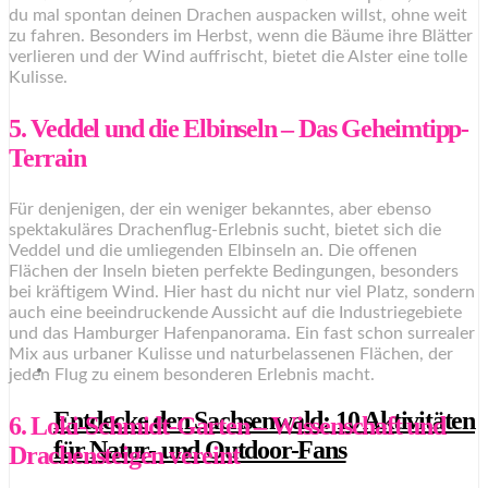
du mal spontan deinen Drachen auspacken willst, ohne weit
zu fahren. Besonders im Herbst, wenn die Bäume ihre Blätter
verlieren und der Wind auffrischt, bietet die Alster eine tolle
Kulisse.
5. Veddel und die Elbinseln – Das Geheimtipp-
Terrain
Für denjenigen, der ein weniger bekanntes, aber ebenso
spektakuläres Drachenflug-Erlebnis sucht, bietet sich die
Veddel und die umliegenden Elbinseln an. Die offenen
Flächen der Inseln bieten perfekte Bedingungen, besonders
bei kräftigem Wind. Hier hast du nicht nur viel Platz, sondern
auch eine beeindruckende Aussicht auf die Industriegebiete
und das Hamburger Hafenpanorama. Ein fast schon surrealer
Mix aus urbaner Kulisse und naturbelassenen Flächen, der
jeden Flug zu einem besonderen Erlebnis macht.
Entdecke den Sachsenwald: 10 Aktivitäten
6. Loki-Schmidt-Garten – Wissenschaft und
für Natur- und Outdoor-Fans
Drachensteigen vereint