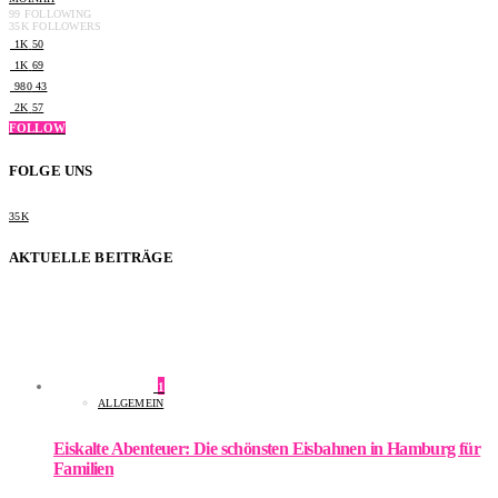
99
FOLLOWING
35K
FOLLOWERS
1K
50
1K
69
980
43
2K
57
FOLLOW
FOLGE UNS
35K
AKTUELLE BEITRÄGE
1
ALLGEMEIN
Eiskalte Abenteuer: Die schönsten Eisbahnen in Hamburg für
Familien