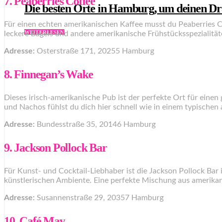
7. Peaberries Coffee
Die besten Orte in Hamburg, um deinen Dra
Für einen echten amerikanischen Kaffee musst du Peaberries C
WEITERLESEN
leckere Bagels und andere amerikanische Frühstücksspezialitäten
Adresse:
Osterstraße 171, 20255 Hamburg
8. Finnegan’s Wake
Dieses irisch-amerikanische Pub ist der perfekte Ort für ein
und Nachos fühlst du dich hier schnell wie in einem typischen
Adresse:
Bundesstraße 35, 20146 Hamburg
9. Jackson Pollock Bar
Für Kunst- und Cocktail-Liebhaber ist die Jackson Pollock Bar 
künstlerischen Ambiente. Eine perfekte Mischung aus amerikan
Adresse:
Susannenstraße 29, 20357 Hamburg
10. Café May