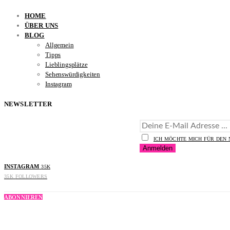
HOME
ÜBER UNS
BLOG
Allgemein
Tipps
Lieblingsplätze
Sehenswürdigkeiten
Instagram
NEWSLETTER
ICH MÖCHTE MICH FÜR DEN
INSTAGRAM
35K
35K
FOLLOWERS
ABONNIEREN