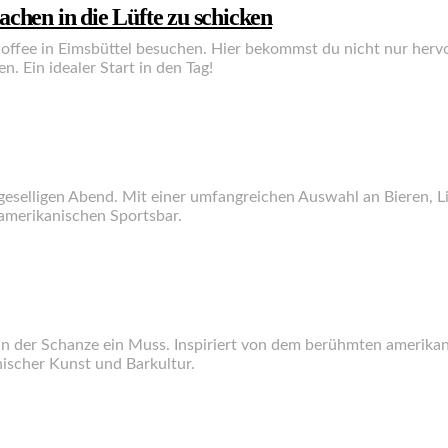
chen in die Lüfte zu schicken
offee in Eimsbüttel besuchen. Hier bekommst du nicht nur herv
. Ein idealer Start in den Tag!
en geselligen Abend. Mit einer umfangreichen Auswahl an Bieren
 amerikanischen Sportsbar.
in der Schanze ein Muss. Inspiriert von dem berühmten amerikani
ischer Kunst und Barkultur.