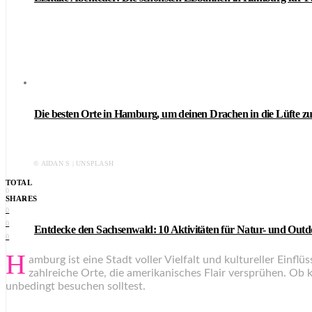
Die besten Orte in Hamburg, um deinen Drachen in die Lüfte zu
© AIDAN S | UNSPLASH
TOTAL
0
SHARES
0
0
Entdecke den Sachsenwald: 10 Aktivitäten für Natur- und Out
0
H
amburg ist eine Stadt voller Vielfalt und kultureller Einf
zahlreiche Orte, die amerikanisches Flair versprühen. Ob 
unbedingt besuchen solltest.