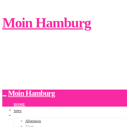
Moin Hamburg
Moin Hamburg
HOME
ÜBER UNS
TIPPS
BLOG
Allgemein
Tipps