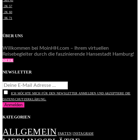
980
43
2K
57
2K
60
3K
71
ÜBER UNS
Willkommen bei MoinHH.com – Ihrem virtuellen
Reisebegleiter durch die faszinierende Hansestadt Hamburg!
MEHR
NEWSLETTER
ICH MÖCHTE MICH FÜR DEN NEWSLETTER ANMELDEN UND AKZEPTIERE DIE
DATENSCHUTZERKLÄRUNG.
KATEGORIEN
ALLGEMEIN
FAKTEN
INSTAGRAM