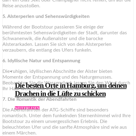
darf ein Glas Sekt oder Champagner nicht fehlen, um auf die
Reise anzustoßen.
5. Alsterperlen und Sehenswürdigkeiten
Während der Bootstour passieren Sie einige der
berühmtesten Sehenswürdigkeiten der Stadt, darunter das
Schwanenwik, die Außenalster und die barocke
Alsterarkaden. Lassen Sie sich von den Alsterperlen
verzaubern, die entlang des Ufers funkeln.
6. Idyllische Natur und Entspannung
Die ruhigen, idyllischen Abschnitte der Alster bieten
Momente der Entspannung und des Naturgenusses.
Beobachten Sie die Wasservögel, lassen Sie den Wind durch
Die besten Orte in Hamburg, um deinen
Ihr Haar wehen und vergessen Sie den Alltag.
Drachen in die Lüfte zu schicken
7. Die Romantik der Abendfahrten
WEITERLESEN
Die Abendfahrten der ATG-Schiffe sind besonders
romantisch. Unter dem funkelnden Sternenhimmel wird Ihre
Bootstour zu einem unvergesslichen Erlebnis. Die
beleuchteten Ufer und die sanfte Atmosphäre sind wie aus
einem Märchen.