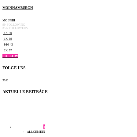
MOINHAMBURCH
MOINHH
99
FOLLOWING
35K
FOLLOWERS
1K
50
1K
69
980
43
2K
57
FOLLOW
FOLGE UNS
35K
AKTUELLE BEITRÄGE
1
ALLGEMEIN