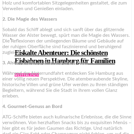
Holz und komfortablen Sitzgelegenheiten gestaltet, die zum
Verweilen und Genießen einladen.
2. Die Magie des Wassers
Sobald das Schiff ablegt und sich sanft über das glitzernde
Wasser der Alster bewegt, spürt man die Magie des Wassers.
Die Reflexionen der umliegenden Bäume und Gebäude auf
der ruhigen Oberfläche sind faszinierend und beruhigend
Eiskalte Abenteuer: Die schönsten
zugleich.
Eisbahnen in Hamburg für Familien
3. Alsterrundfahrt: Einblicke in die Stadt
Während der Alsterrundfahrt entdecken Sie Hamburg aus
WEITERLESEN
einer völlig neuen Perspektive. Die atemberaubende Skyline,
historische Villen und grüne Ufer werden zu Ihren ständigen
Begleitern, während Sie die Stadt in ihrem vollen Glanz
erleben.
4. Gourmet-Genuss an Bord
ATG-Schiffe bieten auch kulinarische Erlebnisse, die die Sinne
verwöhnen. Von herzhaften Snacks bis zu exquisiten Menüs –
hier gibt es für jeden Gaumen das Richtige. Und natürlich