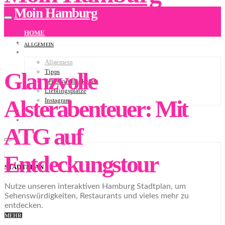
Moin Hamburg
HOME
ÜBER UNS
ALLGEMEIN
BLOG
Allgemein
Glanzvolle
Tipps
Sehenswürdigkeiten
Lieblingsplätze
Alsterabenteuer: Mit
Instagram
NEWSLETTER
STADTPLAN
ATG auf
Entdeckungstour
STADTPLAN
Nutze unseren interaktiven Hamburg Stadtplan, um
Sehenswürdigkeiten, Restaurants und vieles mehr zu
entdecken.
MEHR