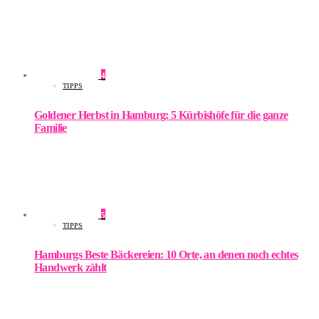
4
TIPPS
Goldener Herbst in Hamburg: 5 Kürbishöfe für die ganze
Familie
5
TIPPS
Hamburgs Beste Bäckereien: 10 Orte, an denen noch echtes
Handwerk zählt