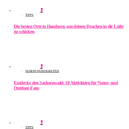
2
TIPPS
Die besten Orte in Hamburg, um deinen Drachen in die Lüfte
zu schicken
3
SEHENSWÜRDIGKEITEN
Entdecke den Sachsenwald: 10 Aktivitäten für Natur- und
Outdoor-Fans
4
TIPPS