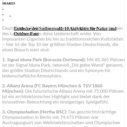
0
SHARES
0
0
0
Entdecke den Sachsenwald: 10 Aktivitäten für Natur- und
Deutschlands Fußball-Fankultur ist legendär, und die Stadien
Outdoor-Fans
des Landes spiegeln diese Leidenschaft wider. Von
imposanten Giganten bis hin zu traditionsreichen Kultstätten
– hier ist die Top 10 der größten Stadien Deutschlands, die
einen Besuch wert sind:
1. Signal Iduna Park (Borussia Dortmund):
Mit 81.365 Plätzen
ist der Signal Iduna Park, liebevoll „Die gelbe Wand“ genannt,
das größte Stadion Deutschlands und ein Synonym für
leidenschaftliche Atmosphäre.
2. Allianz Arena (FC Bayern München & TSV 1860
München):
Die futuristische Allianz Arena mit 75.000 Plätzen
ist ein architektonisches Highlight und bietet dank der
innovativen Beleuchtung ein einzigartiges Spielgefühl.
3. Olympiastadion (Hertha BSC):
Das geschichtsträchtige
Olympiastadion in Berlin mit 74.475 Plätzen war
Austragungsort von Weltmeisterschaften und Olympischen