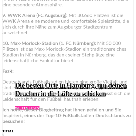
eine besondere Atmosphäre.
9. WWK Arena (FC Augsburg):
Mit 30.660 Plätzen ist die
WWK Arena eine moderne und komfortable Spielstätte, die
sich durch ihre Nähe zum Augsburger Stadtzentrum
auszeichnet.
10. Max-Morlock-Stadion (1. FC Nürnberg):
Mit 50.000
Plätzen ist das Max-Morlock-Stadion ein traditionsreiches
Stadion in Nürnberg, das dank seiner Stehplätze eine
leidenschaftliche Fankultur bietet.
Fazit:
Deutschlands Fußballstadien bieten eine große Vielfalt und
Die besten Orte in Hamburg, um deinen
sind ein Muss für jeden Fan. Ob imposante Giganten oder
Drachen in die Lüfte zu schicken
traditionsreiche Kultstätten – in jedem Stadion lässt sich die
Leidenschaft für den Fußball hautnah erleben.
WEITERLESEN
Ich hoffe, dieser Blogbeitrag hat Ihnen gefallen und Sie
inspiriert, eines der Top-10-Fußballstadien Deutschlands zu
besuchen!
TOTAL
0