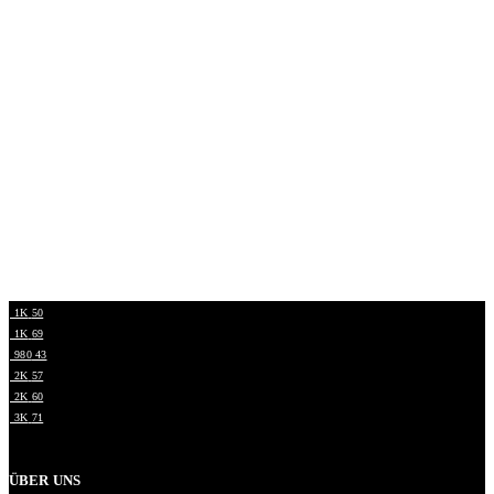
1K
50
1K
69
980
43
2K
57
2K
60
3K
71
ÜBER UNS