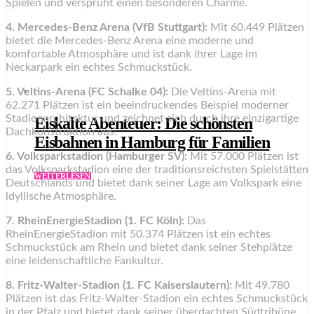
Spielen und versprüht einen besonderen Charme.
4. Mercedes-Benz Arena (VfB Stuttgart):
Mit 60.449 Plätzen
bietet die Mercedes-Benz Arena eine moderne und
komfortable Atmosphäre und ist dank ihrer Lage im
Neckarpark ein echtes Schmuckstück.
5. Veltins-Arena (FC Schalke 04):
Die Veltins-Arena mit
62.271 Plätzen ist ein beeindruckendes Beispiel moderner
Stadionarchitektur und zeichnet sich durch ihre einzigartige
Eiskalte Abenteuer: Die schönsten
Dachkonstruktion aus.
Eisbahnen in Hamburg für Familien
6. Volksparkstadion (Hamburger SV):
Mit 57.000 Plätzen ist
das Volksparkstadion eine der traditionsreichsten Spielstätten
WEITERLESEN
Deutschlands und bietet dank seiner Lage am Volkspark eine
idyllische Atmosphäre.
7. RheinEnergieStadion (1. FC Köln):
Das
RheinEnergieStadion mit 50.374 Plätzen ist ein echtes
Schmuckstück am Rhein und bietet dank seiner Stehplätze
eine leidenschaftliche Fankultur.
8. Fritz-Walter-Stadion (1. FC Kaiserslautern):
Mit 49.780
Plätzen ist das Fritz-Walter-Stadion ein echtes Schmuckstück
in der Pfalz und bietet dank seiner überdachten Südtribüne