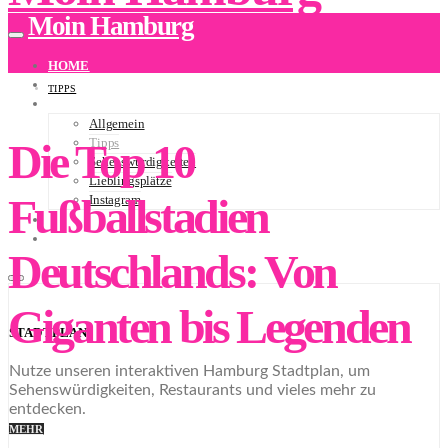
Moin Hamburg
HOME
ÜBER UNS
TIPPS
BLOG
Allgemein
Die Top 10
Tipps
Sehenswürdigkeiten
Lieblingsplätze
Fußballstadien
Instagram
NEWSLETTER
STADTPLAN
Deutschlands: Von
Giganten bis Legenden
STADTPLAN
Nutze unseren interaktiven Hamburg Stadtplan, um
Sehenswürdigkeiten, Restaurants und vieles mehr zu
entdecken.
MEHR