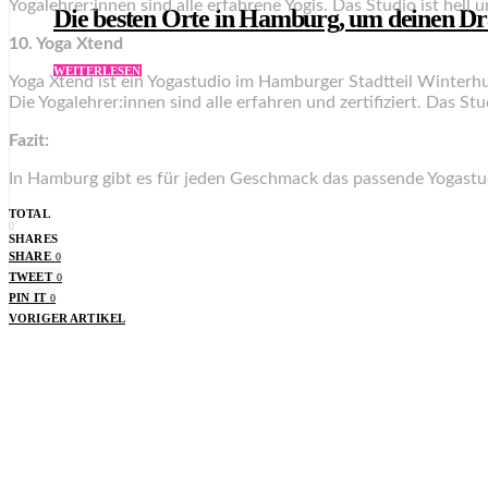
Yogalehrer:innen sind alle erfahrene Yogis. Das Studio ist hell 
Die besten Orte in Hamburg, um deinen Dra
10. Yoga Xtend
WEITERLESEN
Yoga Xtend ist ein Yogastudio im Hamburger Stadtteil Winterh
Die Yogalehrer:innen sind alle erfahren und zertifiziert. Das Stu
Fazit:
In Hamburg gibt es für jeden Geschmack das passende Yogastud
TOTAL
0
SHARES
SHARE
0
TWEET
0
PIN IT
0
VORIGER ARTIKEL