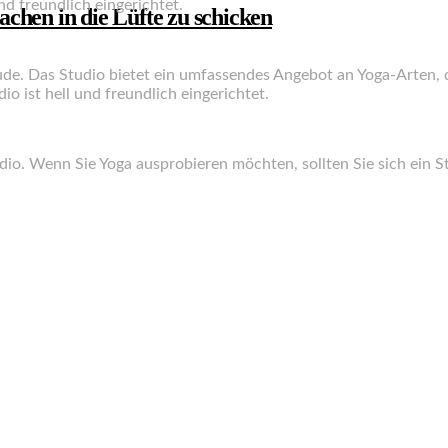
und freundlich eingerichtet.
chen in die Lüfte zu schicken
ude. Das Studio bietet ein umfassendes Angebot an Yoga-Arten, 
dio ist hell und freundlich eingerichtet.
io. Wenn Sie Yoga ausprobieren möchten, sollten Sie sich ein S