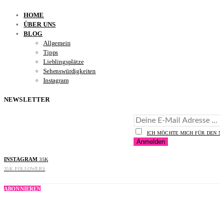
HOME
ÜBER UNS
BLOG
Allgemein
Tipps
Lieblingsplätze
Sehenswürdigkeiten
Instagram
NEWSLETTER
ICH MÖCHTE MICH FÜR DEN
INSTAGRAM
35K
35K
FOLLOWERS
ABONNIEREN