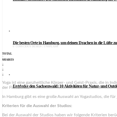
Die besten Orte in Hamburg, um deinen Drachen in die Lüfte zu
© CONSCIOUS DESIGN | UNSPLASH
TOTAL
0
SHARES
0
0
0
Yoga ist eine ganzheitliche Körper- und Geist-Praxis, die in I
Entdecke den Sachsenwald: 10 Aktivitäten für Natur- und Out
der Flexibilität.
In Hamburg gibt es eine große Auswahl an Yogastudios, die für 
Kriterien für die Auswahl der Studios:
Bei der Auswahl der Studios haben wir folgende Kriterien berüc