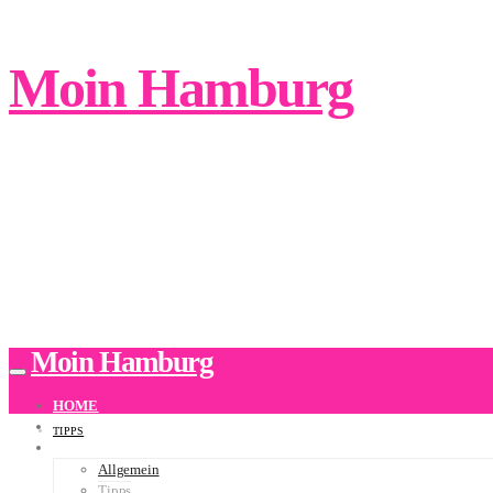
Moin Hamburg
Moin Hamburg
HOME
ÜBER UNS
TIPPS
BLOG
Allgemein
Tipps