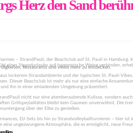
gs Herz den Sand berüh
rmes – StrandPauli, der Beachclub auf St. Pauli in Hamburg. Inm
hl eines Strandurlaubs auf harmonische Weise verbinden, erhebt 
igkeiten, Restaurants und vieles mehr zu entdecken.
aus lockerem Strandambiente und der typischen St. Pauli-Vibes
ssen. Dieser Beachclub ist mehr als nur eine einfache Ansammlun
und ihn in einer einladenden Umgebung präsentiert.
trandPauli nicht nur eine atemberaubende Kulisse, sondern auc
haften Grillspezialitäten bleibt kein Gaumen unverwöhnt. Die tr
enuntergang über der Elbe zu genießen.
ances, DJ-Sets bis hin zu Strandvolleyballturnieren – hier ist i
en eine ungezwungene Atmosphäre, die es ermöglicht, neue Freu
amilien