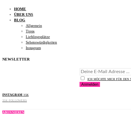
HOME
ÜBER UNS
BLOG
Allgemein
Tipps
Lieblingsplätze
Sehenswürdigkeiten
Instagram
NEWSLETTER
ICH MÖCHTE MICH FÜR DEN
INSTAGRAM
35K
35K
FOLLOWERS
ABONNIEREN