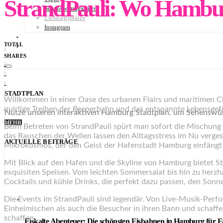
StrandPauli: Wo Hambur
Sehenswürdigkeiten
Lieblingsplätze
Instagram
NEWSLETTER
TOTAL
STADTPLAN
0
SHARES
0
0
0
STADTPLAN
Willkommen in einer Oase des urbanen Flairs und maritimen Cha
quirlige Treiben der Reeperbahn und das entspannte Lebensgefü
Nutze unseren interaktiven Hamburg Stadtplan, um Sehenswürd
MEHR
Beim Betreten von StrandPauli spürt man sofort die Mischung 
das Rauschen der Wellen lassen den Alltagsstress im Nu verge
AKTUELLE BEITRÄGE
Mikrokosmos, der den Geist der Hafenstadt Hamburg einfängt 
Mit Blick auf den Hafen und die Skyline von Hamburg bietet S
exquisiten Speisen. Vom leichten Sommersalat bis hin zu herz
Cocktails und kühle Drinks, die perfekt dazu passen, den Sonn
Die Events im StrandPauli sind legendär. Von Live-Musik-Perform
Einheimischen als auch die Besucher in ihren Bann und schaff
schaffen.
Eiskalte Abenteuer: Die schönsten Eisbahnen in Hamburg für F