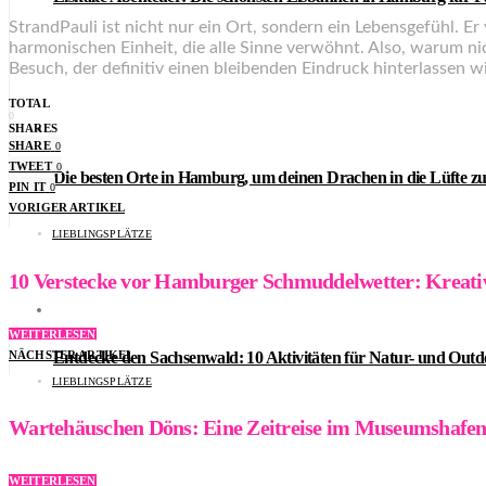
StrandPauli ist nicht nur ein Ort, sondern ein Lebensgefühl. Er
harmonischen Einheit, die alle Sinne verwöhnt. Also, warum n
Besuch, der definitiv einen bleibenden Eindruck hinterlassen w
TOTAL
0
SHARES
SHARE
0
TWEET
0
Die besten Orte in Hamburg, um deinen Drachen in die Lüfte zu
PIN IT
0
VORIGER ARTIKEL
LIEBLINGSPLÄTZE
10 Verstecke vor Hamburger Schmuddelwetter: Kreati
WEITERLESEN
NÄCHSTER ARTIKEL
Entdecke den Sachsenwald: 10 Aktivitäten für Natur- und Out
LIEBLINGSPLÄTZE
Wartehäuschen Döns: Eine Zeitreise im Museumshaf
WEITERLESEN