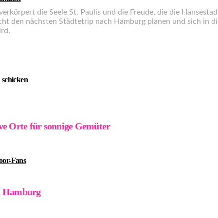
 verkörpert die Seele St. Paulis und die Freude, die die Hansesta
icht den nächsten Städtetrip nach Hamburg planen und sich in di
ird.
 schicken
ve Orte für sonnige Gemüter
door-Fans
en Hamburg