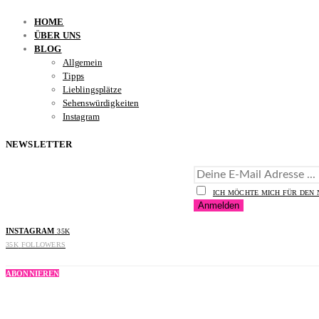
HOME
ÜBER UNS
BLOG
Allgemein
Tipps
Lieblingsplätze
Sehenswürdigkeiten
Instagram
NEWSLETTER
ICH MÖCHTE MICH FÜR DEN
INSTAGRAM
35K
35K
FOLLOWERS
ABONNIEREN