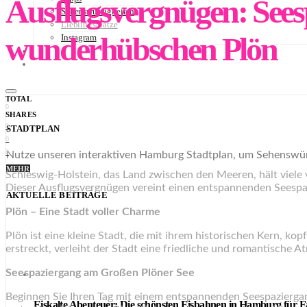
Ausflugsvergnügen: Sees
Sehenswürdigkeiten
Lieblingsplätze
wunderhübschen Plön
Instagram
NEWSLETTER
STADTPLAN
TOTAL
0
SHARES
0
STADTPLAN
0
0
Nutze unseren interaktiven Hamburg Stadtplan, um Sehenswürd
MEHR
Schleswig-Holstein, das Land zwischen den Meeren, hält viele v
Dieser Ausflugsvergnügen vereint einen entspannenden Seespa
AKTUELLE BEITRÄGE
Plön – Eine Stadt voller Charme
Plön ist eine kleine Stadt, die mit ihrem historischen Kern, 
erstreckt, verleiht der Stadt eine friedliche und romantische 
Seespaziergang am Großen Plöner See
Beginnen Sie Ihren Tag mit einem entspannenden Seespaziergan
Eiskalte Abenteuer: Die schönsten Eisbahnen in Hamburg für F