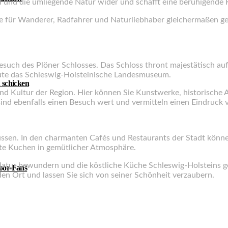
l und die umliegende Natur wider und schafft eine beruhigende K
 für Wanderer, Radfahrer und Naturliebhaber gleichermaßen geei
such des Plöner Schlosses. Das Schloss thront majestätisch auf
eute das Schleswig-Holsteinische Landesmuseum.
 schicken
nd Kultur der Region. Hier können Sie Kunstwerke, historische 
nd ebenfalls einen Besuch wert und vermitteln einen Eindruck 
ssen. In den charmanten Cafés und Restaurants der Stadt können 
te Kuchen in gemütlicher Atmosphäre.
ie Natur bewundern und die köstliche Küche Schleswig-Holsteins 
door-Fans
en Ort und lassen Sie sich von seiner Schönheit verzaubern.