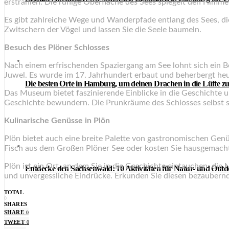
erstrahlen. Die ruhige Oberfläche des Sees spiegelt den Himme
Es gibt zahlreiche Wege und Wanderpfade entlang des Sees, die
Zwitschern der Vögel und lassen Sie die Seele baumeln.
Besuch des Plöner Schlosses
Nach einem erfrischenden Spaziergang am See lohnt sich ein Be
Juwel. Es wurde im 17. Jahrhundert erbaut und beherbergt h
Die besten Orte in Hamburg, um deinen Drachen in die Lüfte zu
Das Museum bietet faszinierende Einblicke in die Geschichte u
Geschichte bewundern. Die Prunkräume des Schlosses selbst si
Kulinarische Genüsse in Plön
Plön bietet auch eine breite Palette von gastronomischen Genü
Fisch aus dem Großen Plöner See oder kosten Sie hausgemach
Plön ist ein Ort, an dem Sie in die Geschichte eintauchen, d
Entdecke den Sachsenwald: 10 Aktivitäten für Natur- und Out
und unvergessliche Eindrücke. Erkunden Sie diesen bezaubernd
TOTAL
0
SHARES
SHARE
0
TWEET
0