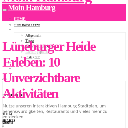
Moin Hamburg
HOME
ÜBER UNS
LIEBLINGSPLÄTZE
BLOG
Allgemein
Lüneburger Heide
Tipps
Sehenswürdigkeiten
Lieblingsplätze
Erleben: 10
Instagram
NEWSLETTER
STADTPLAN
Unverzichtbare
Aktivitäten
STADTPLAN
Nutze unseren interaktiven Hamburg Stadtplan, um
Sehenswürdigkeiten, Restaurants und vieles mehr zu
TOTAL
entdecken.
0
SHARES
MEHR
0