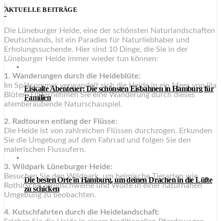
0
AKTUELLE BEITRÄGE
0
Die Lüneburger Heide, eine der schönsten Naturlandschaften
Deutschlands, ist ein Paradies für Naturliebhaber und
Erholungssuchende. Hier sind 10 Dinge, die Sie in der
Lüneburger Heide immer wieder tun können:
1. Wanderungen durch die Heideblüte:
Im Spätsommer verwandelt sich die Heide in ein Meer von lila
Eiskalte Abenteuer: Die schönsten Eisbahnen in Hamburg für
Blüten. Unternehmen Sie eine Wanderung durch dieses
Familien
atemberaubende Naturschauspiel.
2. Radtouren entlang der Flüsse:
Die Heide ist von zahlreichen Flüssen durchzogen. Erkunden
Sie die Umgebung auf dem Fahrrad und folgen Sie den
malerischen Flussufern.
3. Wildpark Lüneburger Heide:
Besuchen Sie den Wildpark, um heimische Tierarten wie
Die besten Orte in Hamburg, um deinen Drachen in die Lüfte
Rothirsche, Wildschweine und Wölfe in einer naturnahen
zu schicken
Umgebung zu beobachten.
4. Kutschfahrten durch die Heidelandschaft: