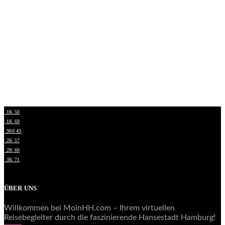
1K
50
1K
69
980
43
2K
57
2K
60
3K
71
ÜBER UNS
Willkommen bei MoinHH.com – Ihrem virtuellen
Reisebegleiter durch die faszinierende Hansestadt Hamburg!