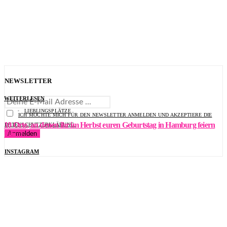
NEWSLETTER
WEITERLESEN
LIEBLINGSPLÄTZE
ICH MÖCHTE MICH FÜR DEN NEWSLETTER ANMELDEN UND AKZEPTIERE DIE
10 Orte, an denen ihr im Herbst euren Geburtstag in Hamburg feiern
DATENSCHUTZERKLÄRUNG.
könnt
INSTAGRAM