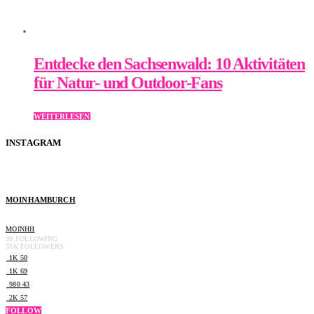
Entdecke den Sachsenwald: 10 Aktivitäten
für Natur- und Outdoor-Fans
WEITERLESEN
INSTAGRAM
MOINHAMBURCH
MOINHH
99
FOLLOWING
35K
FOLLOWERS
1K
50
1K
69
980
43
2K
57
FOLLOW