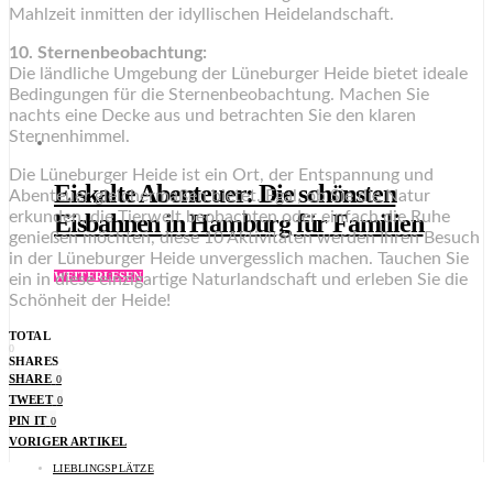
Mahlzeit inmitten der idyllischen Heidelandschaft.
10. Sternenbeobachtung:
Die ländliche Umgebung der Lüneburger Heide bietet ideale
Bedingungen für die Sternenbeobachtung. Machen Sie
nachts eine Decke aus und betrachten Sie den klaren
Sternenhimmel.
Die Lüneburger Heide ist ein Ort, der Entspannung und
Eiskalte Abenteuer: Die schönsten
Abenteuer gleichermaßen bietet. Egal, ob Sie die Natur
erkunden, die Tierwelt beobachten oder einfach die Ruhe
Eisbahnen in Hamburg für Familien
genießen möchten, diese 10 Aktivitäten werden Ihren Besuch
in der Lüneburger Heide unvergesslich machen. Tauchen Sie
WEITERLESEN
ein in diese einzigartige Naturlandschaft und erleben Sie die
Schönheit der Heide!
TOTAL
0
SHARES
SHARE
0
TWEET
0
PIN IT
0
VORIGER ARTIKEL
LIEBLINGSPLÄTZE