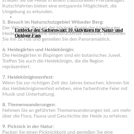
Erleben Sie die Heide in einem traditionellen Pferdewagen.
Kutschfahrten bieten eine entspannte Möglichkeit, die
Umgebung zu erkunden.
5. Besuch im Naturschutzgebiet Wilseder Berg:
Der Wilseder Berg ist der höchste Punkt der Lüneburger
Entdecke den Sachsenwald: 10 Aktivitäten für Natur- und
Heide und bietet eine beeindruckende Aussicht. Erklimmen
Outdoor-Fans
Sie ihn zu Fuß und genießen Sie den Panoramablick.
6. Heidegärten und Heidekönigin:
Die Heidegärten in Bispingen sind ein botanisches Juwel.
Treffen Sie auch die Heidekönigin, die die Region
repräsentiert.
7. Heideköniginnenfest:
Wenn Sie zur richtigen Zeit des Jahres besuchen, können Sie
das Heideköniginnenfest erleben, eine farbenfrohe Feier mit
Musik und Unterhaltung.
8. Themenwanderungen:
Nehmen Sie an geführten Themenwanderungen teil, um mehr
über die Flora, Fauna und Geschichte der Heide zu erfahren.
9. Picknick in der Natur:
Packen Sie einen Picknickkorb und genießen Sie eine