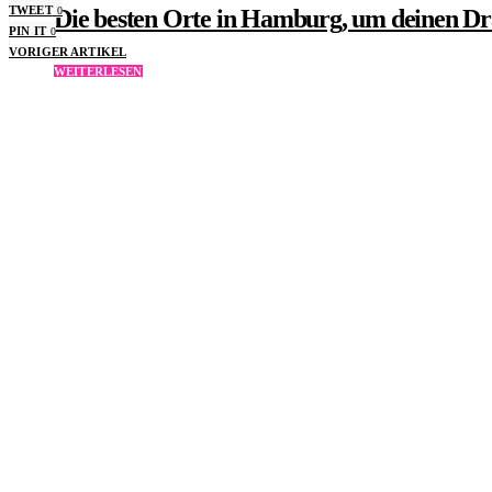
TWEET
Die besten Orte in Hamburg, um deinen Dra
0
PIN IT
0
VORIGER ARTIKEL
WEITERLESEN