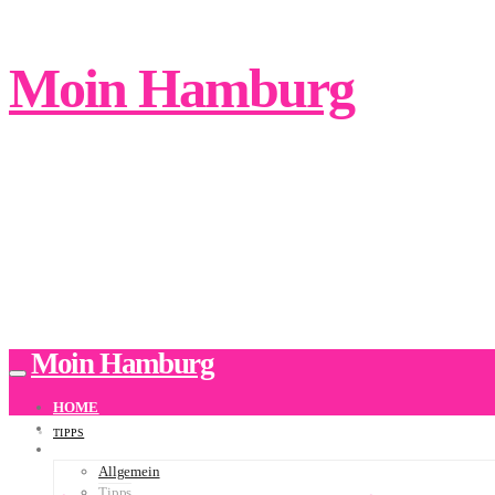
Moin Hamburg
Moin Hamburg
HOME
ÜBER UNS
TIPPS
BLOG
Allgemein
Tipps