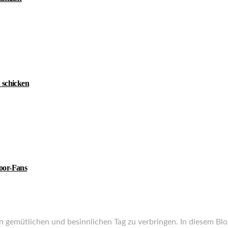
 schicken
door-Fans
 gemütlichen und besinnlichen Tag zu verbringen. In diesem Blog