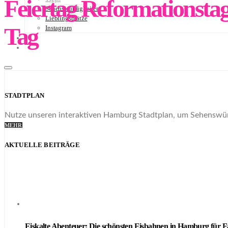
Feiertag Reformationstag
Sehenswürdigkeiten
Lieblingsplätze
Tag
Instagram
NEWSLETTER
STADTPLAN
STADTPLAN
Nutze unseren interaktiven Hamburg Stadtplan, um Sehenswürd
MEHR
AKTUELLE BEITRÄGE
Eiskalte Abenteuer: Die schönsten Eisbahnen in Hamburg für F