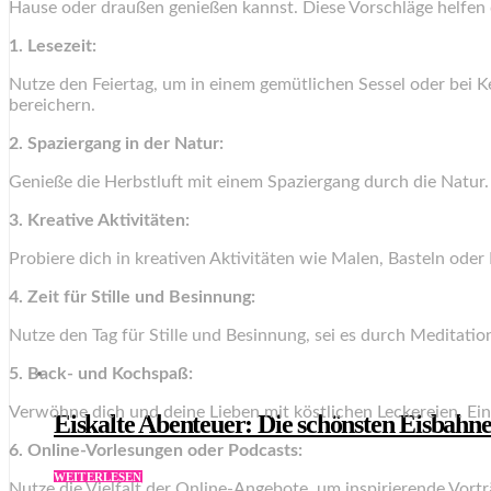
Hause oder draußen genießen kannst. Diese Vorschläge helfen da
1. Lesezeit:
Nutze den Feiertag, um in einem gemütlichen Sessel oder bei 
bereichern.
2. Spaziergang in der Natur:
Genieße die Herbstluft mit einem Spaziergang durch die Natur.
3. Kreative Aktivitäten:
Probiere dich in kreativen Aktivitäten wie Malen, Basteln ode
4. Zeit für Stille und Besinnung:
Nutze den Tag für Stille und Besinnung, sei es durch Medita
5. Back- und Kochspaß:
Verwöhne dich und deine Lieben mit köstlichen Leckereien. Ei
Eiskalte Abenteuer: Die schönsten Eisbahn
6. Online-Vorlesungen oder Podcasts:
WEITERLESEN
Nutze die Vielfalt der Online-Angebote, um inspirierende Vort