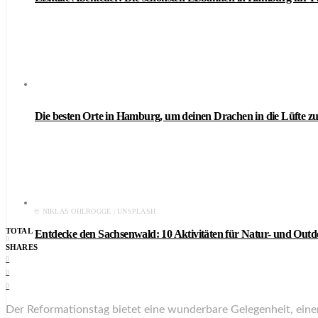
Die besten Orte in Hamburg, um deinen Drachen in die Lüfte zu
© NIKLAS OHLROGGE | UNSPLASH
TOTAL
Entdecke den Sachsenwald: 10 Aktivitäten für Natur- und Out
0
SHARES
0
0
0
Der Reformationstag bietet eine wunderbare Gelegenheit, einen