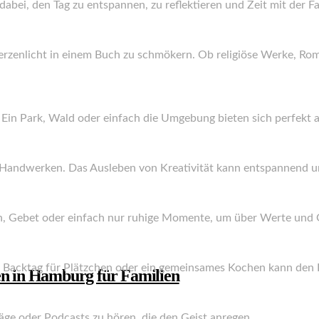
bei, den Tag zu entspannen, zu reflektieren und Zeit mit der Fam
Kerzenlicht in einem Buch zu schmökern. Ob religiöse Werke, Ro
 Ein Park, Wald oder einfach die Umgebung bieten sich perfekt a
r Handwerken. Das Ausleben von Kreativität kann entspannend un
tion, Gebet oder einfach nur ruhige Momente, um über Werte un
n Backtag für Plätzchen oder ein gemeinsames Kochen kann den 
en in Hamburg für Familien
räge oder Podcasts zu hören, die den Geist anregen.