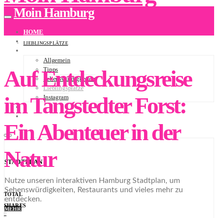
Moin Hamburg
HOME
ÜBER UNS
LIEBLINGSPLÄTZE
BLOG
Allgemein
Auf Entdeckungsreise
Tipps
Sehenswürdigkeiten
Lieblingsplätze
im Tangstedter Forst:
Instagram
NEWSLETTER
STADTPLAN
Ein Abenteuer in der
Natur
STADTPLAN
Nutze unseren interaktiven Hamburg Stadtplan, um
Sehenswürdigkeiten, Restaurants und vieles mehr zu
TOTAL
entdecken.
0
SHARES
MEHR
0