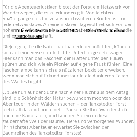
Für die Abenteuerlustigen bietet der Forst ein Netzwerk von
Wanderwegen, die es zu erkunden gilt. Von leichten
Spaziergängen bis hin zu anspruchsvolleren Routen ist für
jeden etwas dabei. An einem klaren Tag eröffnet sich von den
höheren Punkten aus eine beeindruckende Aussicht über die
Entdecke den Sachsenwald: 10 Aktivitäten für Natur- und
Outdoor-Fans
umliegende Landschaft.
Diejenigen, die die Natur hautnah erleben möchten, können
sich auf eine Reise durch dichte Unterholzgebiete wagen.
Hier kann man das Rascheln der Blätter unter den Füßen
spüren und sich wie ein Pionier auf eigene Faust fühlen. Eine
Taschenlampe kann sich als nützlicher Begleiter erweisen,
wenn man sich auf Erkundungstour in die dunkleren Ecken
des Waldes begibt.
Ob Sie nun auf der Suche nach einer Flucht aus dem Alltag
sind, die Schönheit der Natur bewundern möchten oder das
Abenteuer in den Wäldern suchen – der Tangstedter Forst
bietet all das und noch mehr. Packen Sie Ihre Wanderstiefel
und eine Kamera ein, und tauchen Sie ein in diese
zauberhafte Welt der Bäume, Tiere und verborgenen Wunder.
Ihr nächstes Abenteuer erwartet Sie zwischen den
Baumreihen des Tangstedter Forstes!