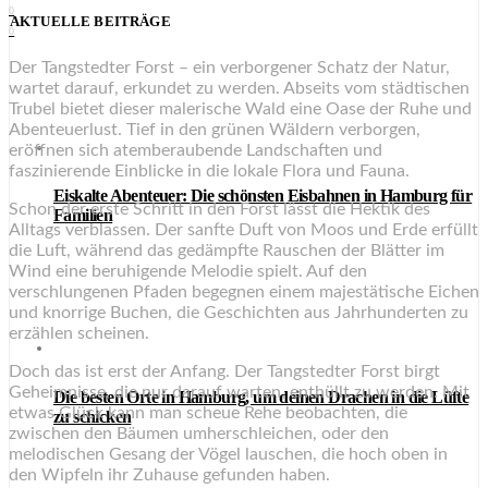
0
AKTUELLE BEITRÄGE
0
Der Tangstedter Forst – ein verborgener Schatz der Natur,
wartet darauf, erkundet zu werden. Abseits vom städtischen
Trubel bietet dieser malerische Wald eine Oase der Ruhe und
Abenteuerlust. Tief in den grünen Wäldern verborgen,
eröffnen sich atemberaubende Landschaften und
faszinierende Einblicke in die lokale Flora und Fauna.
Eiskalte Abenteuer: Die schönsten Eisbahnen in Hamburg für
Schon der erste Schritt in den Forst lässt die Hektik des
Familien
Alltags verblassen. Der sanfte Duft von Moos und Erde erfüllt
die Luft, während das gedämpfte Rauschen der Blätter im
Wind eine beruhigende Melodie spielt. Auf den
verschlungenen Pfaden begegnen einem majestätische Eichen
und knorrige Buchen, die Geschichten aus Jahrhunderten zu
erzählen scheinen.
Doch das ist erst der Anfang. Der Tangstedter Forst birgt
Geheimnisse, die nur darauf warten, enthüllt zu werden. Mit
Die besten Orte in Hamburg, um deinen Drachen in die Lüfte
etwas Glück kann man scheue Rehe beobachten, die
zu schicken
zwischen den Bäumen umherschleichen, oder den
melodischen Gesang der Vögel lauschen, die hoch oben in
den Wipfeln ihr Zuhause gefunden haben.