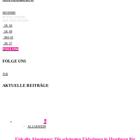
MOINHH
99
FOLLOWING
35K
FOLLOWERS
1K
50
1K
69
980
43
2K
57
FOLLOW
FOLGE UNS
35K
AKTUELLE BEITRÄGE
1
ALLGEMEIN
Eiskalte Abenteuer: Die schönsten Eisbahnen in Hamburg für