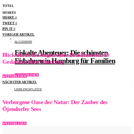
TOTAL
0
SHARES
SHARE
0
TWEET
0
PIN IT
0
VORIGER ARTIKEL
ALLGEMEIN
Eiskalte Abenteuer: Die schönsten
Blick durch die Augen einer Brasilianerin: 10
Eisbahnen in Hamburg für Familien
Gedanken über Hamburg
WEITERLESEN
WEITERLESEN
NÄCHSTER ARTIKEL
LIEBLINGSPLÄTZE
Verborgene Oase der Natur: Der Zauber des
Öjendorfer Sees
WEITERLESEN