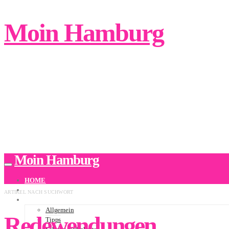
Moin Hamburg
Moin Hamburg
HOME
ÜBER UNS
ARTIKEL NACH SUCHWORT
BLOG
Allgemein
Redewendungen
Tipps