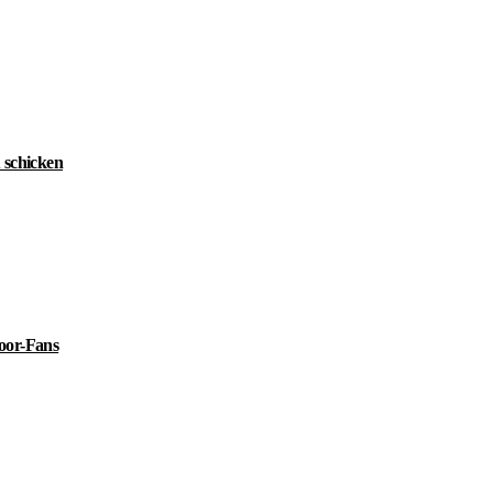
 schicken
door-Fans