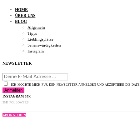
HOME
ÜBER UNS
BLOG
Allgemein
Tipps
Lieblingsplätze
Sehenswürdigkeiten
Instagram
NEWSLETTER
ICH MÖCHTE MICH FÜR DEN NEWSLETTER ANMELDEN UND AKZEPTIERE DIE DA
INSTAGRAM
35K
35K
FOLLOWERS
ABONNIEREN