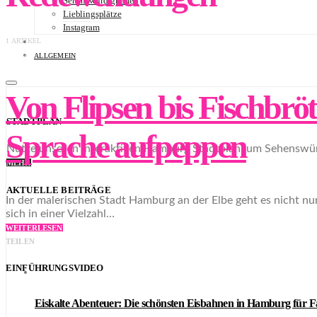
Sehenswürdigkeiten
Lieblingsplätze
Instagram
NEWSLETTER
1 ARTIKEL
STADTPLAN
ALLGEMEIN
Von Flipsen bis Fischbr
STADTPLAN
Sprache aufpeppen
Nutze unseren interaktiven Hamburg Stadtplan, um Sehenswürd
MEHR
AKTUELLE BEITRÄGE
In der malerischen Stadt Hamburg an der Elbe geht es nicht nu
sich in einer Vielzahl…
WEITERLESEN
TEILEN
EINFÜHRUNGSVIDEO
Eiskalte Abenteuer: Die schönsten Eisbahnen in Hamburg für F