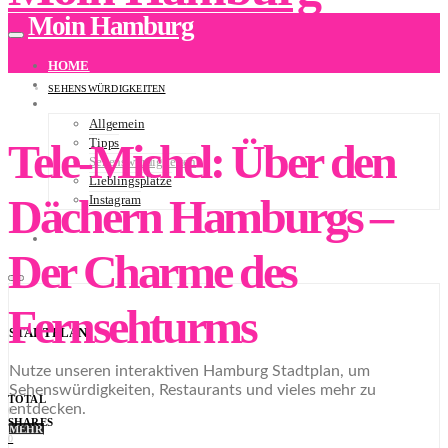
Moin Hamburg
HOME
ÜBER UNS
SEHENSWÜRDIGKEITEN
BLOG
Allgemein
Tele-Michel: Über den
Tipps
Sehenswürdigkeiten
Lieblingsplätze
Dächern Hamburgs –
Instagram
NEWSLETTER
STADTPLAN
Der Charme des
Fernsehturms
STADTPLAN
Nutze unseren interaktiven Hamburg Stadtplan, um
Sehenswürdigkeiten, Restaurants und vieles mehr zu
TOTAL
entdecken.
0
SHARES
MEHR
0