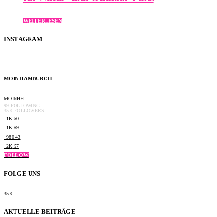
WEITERLESEN
INSTAGRAM
MOINHAMBURCH
MOINHH
99
FOLLOWING
35K
FOLLOWERS
1K
50
1K
69
980
43
2K
57
FOLLOW
FOLGE UNS
35K
AKTUELLE BEITRÄGE