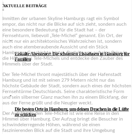
0
AKTUELLE BEITRÄGE
0
Inmitten der urbanen Skyline Hamburgs ragt ein Symbol
empor, das nicht nur die Blicke auf sich zieht, sondern auch
eine besondere Bedeutung für die Stadt hat – der
Fernsehturm, liebevoll „Tele-Michel“ genannt. Ein Ort, der
nicht nur ein architektonisches Wahrzeichen ist, sondern
auch eine atemberaubende Aussicht und ein Stück
Hamburger Geschichte bietet. Begleite uns auf eine Reise in
Eiskalte Abenteuer: Die schönsten Eisbahnen in Hamburg für
die Höhen des Tele-Michels und entdecke den Zauber des
Familien
Himmels über der Stadt.
Der Tele-Michel thront majestätisch über der Hafenstadt
Hamburg und ist mit seinen 279 Metern nicht nur das
höchste Gebäude der Stadt, sondern auch eines der höchsten
Fernsehtürme Deutschlands. Seine charakteristische Form
und sein silberner Glanz machen ihn zu einem Blickfang, der
aus der Ferne grüßt und die Neugier weckt.
Die besten Orte in Hamburg, um deinen Drachen in die Lüfte
Der Aufstieg in den Tele-Michel ist wie eine Reise in den
zu schicken
Himmel über Hamburg. Der Aufzug bringt die Besucher in
schwindelerregende Höhen, während sie einen
faszinierenden Blick auf die Stadt und ihre Umgebung