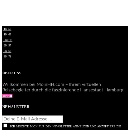
1K
50
1K
69
980
43
2K
57
2K
60
3K
71
ÜBER UNS
Willkommen bei MoinHH.com – Ihrem virtuellen
Reisebegleiter durch die faszinierende Hansestadt Hamburg!
MEHR
NEWSLETTER
ICH MÖCHTE MICH FÜR DEN NEWSLETTER ANMELDEN UND AKZEPTIERE DIE