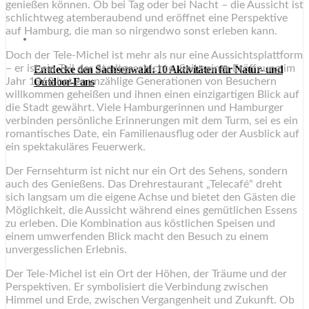
genießen können. Ob bei Tag oder bei Nacht – die Aussicht ist
schlichtweg atemberaubend und eröffnet eine Perspektive
auf Hamburg, die man so nirgendwo sonst erleben kann.
Doch der Tele-Michel ist mehr als nur eine Aussichtsplattform
– er ist ein Teil der Stadtgeschichte. Seit seiner Eröffnung im
Entdecke den Sachsenwald: 10 Aktivitäten für Natur- und
Outdoor-Fans
Jahr 1968 hat er unzählige Generationen von Besuchern
willkommen geheißen und ihnen einen einzigartigen Blick auf
die Stadt gewährt. Viele Hamburgerinnen und Hamburger
verbinden persönliche Erinnerungen mit dem Turm, sei es ein
romantisches Date, ein Familienausflug oder der Ausblick auf
ein spektakuläres Feuerwerk.
Der Fernsehturm ist nicht nur ein Ort des Sehens, sondern
auch des Genießens. Das Drehrestaurant „Telecafé“ dreht
sich langsam um die eigene Achse und bietet den Gästen die
Möglichkeit, die Aussicht während eines gemütlichen Essens
zu erleben. Die Kombination aus köstlichen Speisen und
einem umwerfenden Blick macht den Besuch zu einem
unvergesslichen Erlebnis.
Der Tele-Michel ist ein Ort der Höhen, der Träume und der
Perspektiven. Er symbolisiert die Verbindung zwischen
Himmel und Erde, zwischen Vergangenheit und Zukunft. Ob